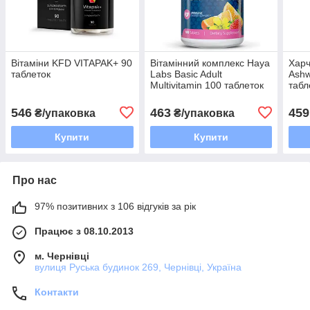
Вітаміни KFD VITAPAK+ 90
Вітамінний комплекс Haya
Харч
таблеток
Labs Basic Adult
Ash
Multivitamin 100 таблеток
табл
546
463
459
₴/упаковка
₴/упаковка
Купити
Купити
Про нас
97% позитивних з 106 відгуків за рік
Працює з 08.10.2013
м. Чернівці
вулиця Руська будинок 269, Чернівці, Україна
Контакти