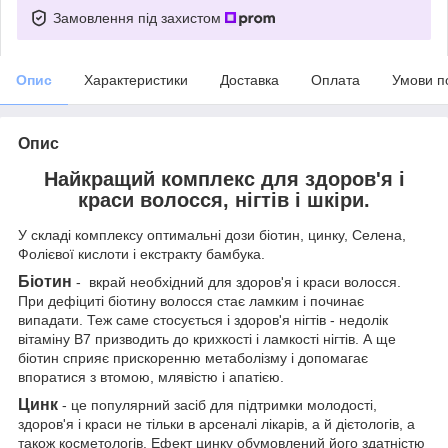
Замовлення під захистом
Опис
Характеристики
Доставка
Оплата
Умови п
Опис
Найкращий комплекс для здоров'я і
краси волосся, нігтів і шкіри.
У складі комплексу оптимальні дози біотин, цинку, Селена,
Фолієвої кислоти і екстракту бамбука.
Біотин
- вкрай необхідний для здоров'я і краси волосся.
При дефіциті біотину волосся стає ламким і починає
випадати. Теж саме стосується і здоров'я нігтів - недолік
вітаміну В7 призводить до крихкості і ламкості нігтів. А ще
біотин сприяє прискоренню метаболізму і допомагає
впоратися з втомою, млявістю і апатією.
Цинк
- це популярний засіб для підтримки молодості,
здоров'я і краси не тільки в арсеналі лікарів, а й дієтологів, а
також косметологів. Ефект цинку обумовлений його здатністю