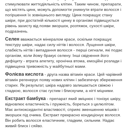
стимулювати життєдіяльність клітин. Таким чином, препарати,
що містять цинк, можуть допомогти уникнути втрати волосся і
погіршення їх зовнішнього вигляду. Цинк покращує стану
шкіри, при достатній кількості цинку в організмі підвищується
рівень захисту від появи зморшок, розтяжок, сухості шкіри,
подразнень.
Селен
вважається мінералом краси, оскільки покращує
текстуру шкіри, надає силу нігтів і волосся. Лущення шкіри,
слабкість нігтів і випадання волосся - перші сигнали, які подає
організм, коли йому бракує селену. Інші свідчення його
дефіциту - втрата апетиту, хронічна втома, емоційні розлади і
підвищена тривожність у майбутньої мами.
Фолієва кислота
- друга назва вітамін краси. Цей чарівний
вітамін регенерує появу нових клітин і забезпечує збереження
старих. Як результат, шкіра надовго залишається свіжою і
гладкою, волосся стає густим і блискучим, а нігті міцними.
Екстракт бамбука
- препарат який зміцнює і тонізує шкіру,
відновлює еластичність і пружність, бореться з целюлітом.
Має антиоксидантні властивості, сприяє зменшенню мішків і
зморшок під очима. Екстракт прекрасно кондиціонує волосся.
Він робить волосся еластичним, гладким, сильним. Надає
живий блиск і сяйво.