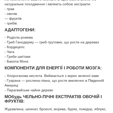
натуральне походження і являють собою екстракти:
- трав
- овочів
— фруктів
- грибів.
АДАПТОГЕНИ:
- Родіола рожева
- Гриб Ганодерму — гриб-трутовик, що росте на деревах
- Кордицепс
- Чага
- Гриби шиїтаке
- Бакопа Монє
КОМПОНЕНТИ ДЛЯ ЕНЕРГІЇ І РОБОТИ МОЗГА:
- Хлороганова кислота. Виймається з зерен зеленої кави
- Гуарана — рослина-ліана, що росте виключно в Південній
Америці
- Парагвайське чайне дерево
МОбудь ЧЕЛЬНО-ПІЧНІ ЕКСТРАКТІВ ОВОЧІЙ І
ФРУКТІВ:
Журавлина, шпинат, броколі, морква, буряк, помідор, яблуко,