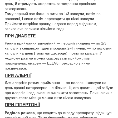
день, й отримують «жорстке» загострення хронічних
захворювань.
Тому перший час бажано пити по 1/3 капсули, потім по
половині, і лише потім переходити до цілої капсули.
Приймати потрібно зранку, недовго перед сніданком,
запиваючи великою кількістю води.
ПРИ ДИАБЕТЕ
Режим приймання звичайний — перший тиждень — по 1/3
капсули з сніданком, далі впродовж 2-4 тижнів, — по половині
капсули на день (тром натщесерце), потім по капсулі. У
жодному разі не можна скасовувати прийом ліків,
призначених лікарем — ELEV8 прекрасно з ними
поєднується.
ПРИ АЛЕРГІЇ
Для алергіків режим приймання — по половині капсули на
день вранці натщесерце, не більше. Цього досить, щоб забути
про алергію і водночас не викликати загострень. Починаючи з
другого-третє місяця можна пити цілою капсулою.
ПРИ ГІПЕРТОНІЇ
Родіола рожева
, що входить до складу препарату, підвищує
артеріальний тиск. Тому гіпертоніки мають обережно