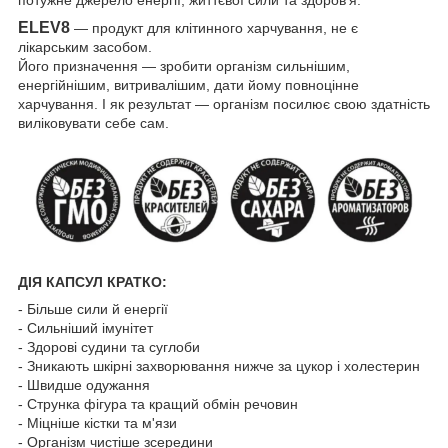
потужне джерело енергії, життєвої сили та здоров'я.
ELEV8
— продукт для клітинного харчування, не є
лікарським засобом.
Його призначення — зробити організм сильнішим,
енергійнішим, витривалішим, дати йому повноцінне
харчування. І як результат — організм посилює свою здатність
виліковувати себе сам.
ДІЯ КАПСУЛ КРАТКО:
- Більше сили й енергії
- Сильніший імунітет
- Здорові судини та суглоби
- Зникають шкірні захворювання нижче за цукор і холестерин
- Швидше одужання
- Струнка фігура та кращий обмін речовин
- Міцніше кістки та м'язи
- Організм чистіше зсередини