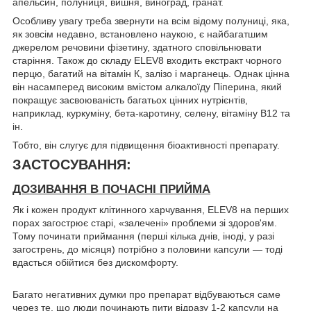
апельсин, полуниця, вишня, виноград, гранат.
Особливу увагу треба звернути на всім відому полуниці, яка,
як зовсім недавно, встановлено наукою, є найбагатшим
джерелом речовини фізетину, здатного сповільнювати
старіння. Також до складу ELEV8 входить екстракт чорного
перцю, багатий на вітамін К, залізо і марганець. Однак цінна
він насамперед високим вмістом алкалоїду Піперина, який
покращує засвоюваність багатьох цінних нутрієнтів,
наприклад, куркуміну, бета-каротину, селену, вітаміну B12 та
ін.
Тобто, він слугує для підвищення біоактивності препарату.
ЗАСТОСУВАННЯ:
ДОЗИВАННЯ В ПОЧАСНІ ПРИЙМА
Як і кожен продукт клітинного харчування, ELEV8 на перших
порах загострює старі, «залечені» проблеми зі здоров'ям.
Тому починати приймання (перші кілька днів, іноді, у разі
загострень, до місяця) потрібно з половини капсули — тоді
вдасться обійтися без дискомфорту.
Багато негативних думки про препарат відбуваються саме
через те, що люди починають пити відразу 1-2 капсули на