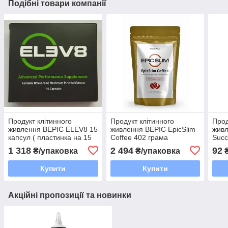
Подібні товари компанії
Продукт клітинного
Продукт клітинного
Прод
живлення BEPIC ELEV8 15
живлення BEPIC EpicSlim
жив
капсул ( пластинка на 15
Coffee 402 грама
Succ
капсул в оригінальній
паке
1 318
2 494
92
₴/упаковка
₴/упаковка
₴
коробці від 30 капсул)
мал
Купити
Купити
Акційні пропозиції та новинки