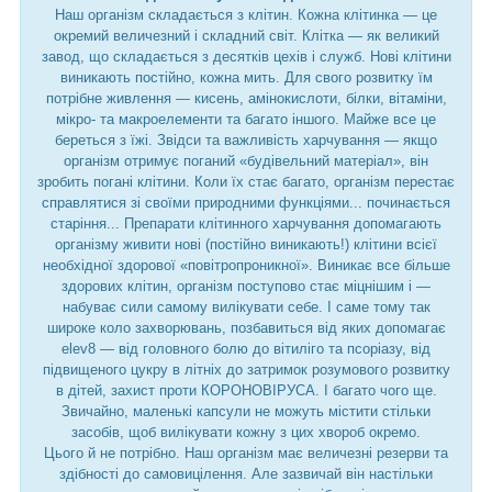
Наш організм складається з клітин. Кожна клітинка — це
окремий величезний і складний світ. Клітка — як великий
завод, що складається з десятків цехів і служб. Нові клітини
виникають постійно, кожна мить. Для свого розвитку їм
потрібне живлення — кисень, амінокислоти, білки, вітаміни,
мікро- та макроелементи та багато іншого. Майже все це
береться з їжі. Звідси та важливість харчування — якщо
організм отримує поганий «будівельний матеріал», він
зробить погані клітини. Коли їх стає багато, організм перестає
справлятися зі своїми природними функціями... починається
старіння... Препарати клітинного харчування допомагають
організму живити нові (постійно виникають!) клітини всієї
необхідної здорової «повітропроникної». Виникає все більше
здорових клітин, організм поступово стає міцнішим і —
набуває сили самому вилікувати себе. І саме тому так
широке коло захворювань, позбавиться від яких допомагає
elev8 — від головного болю до вітиліго та псоріазу, від
підвищеного цукру в літніх до затримок розумового розвитку
в дітей, захист проти КОРОНОВІРУСА. І багато чого ще.
Звичайно, маленькі капсули не можуть містити стільки
засобів, щоб вилікувати кожну з цих хвороб окремо.
Цього й не потрібно. Наш організм має величезні резерви та
здібності до самовицілення. Але зазвичай він настільки