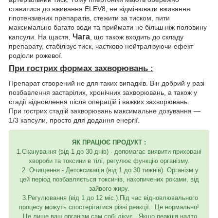
ставитися до вживання ELEV8, не відмінювати вживання
гіпотензивних препаратів, стежити за тиском, пити
максимально багато води та приймати не більш ніж половину
Чага
капсули. На щастя,
, що також входить до складу
препарату, стабілізує тиск, частково нейтралізуючи ефект
родіоли рожевої.
При гострих формах захворювань :
Препарат створений не для таких випадків. Він добрий у разі
позбавлення застарілих, хронічних захворювань, а також у
стадії відновлення після операцій і важких захворювань.
При гострих стадій захворювань максимальне дозування —
1/3 капсули, просто для додання енергії.
ЯК ПРАЦЮЄ ПРОДУКТ :
1.Сканування (від 1 до 30 днів) - допомагає виявити приховані
хвороби та токсини в тілі, регулює функцію організму.
2. Очищення - Детоксикація (від 1 до 30 тижнів). Організм у
цей період позбавляється токсинів, накопичених роками, від
зайвого жиру.
3.Регулювання (від 1 до 12 міс.).Під час відновлювального
процесу можуть спостерігатися різні реакції. Це нормально!
Це лише ваш організм сам собі лікує. Якщо реакція надто