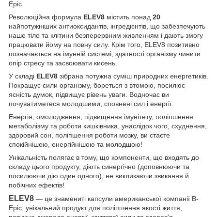
Epic.
Революційна формула
ELEV8
містить понад
20
найпотужніших антиоксидантів, інгредієнтів, що забезпечують
наше тіло та клітини безперервним живленням і дають змогу
працювати йому на повну силу. Крім того, ELEV8 позитивно
позначається на імунній системі, здатності організму чинити
опір стресу та засвоювати кисень.
У складі
ELEV8
зібрана потужна суміш природних енергетиків.
Покращує сили організму, бореться з втомою, посилює
ясність думок, підвищує рівень уваги. Водночас ви
почуватиметеся молодшими, сповнені сил і енергії.
Енергія, омолодження, підвищення імунітету, поліпшення
метаболізму та роботи кишківника, унаслідок чого, схуднення,
здоровий сон, поліпшення роботи мозку, ви стаєте
спокійнішою, енергійнішою та молодшою!
Унікальність полягає в тому, що компоненти, що входять до
складу цього продукту, діють синергічно (доповнюючи та
посилюючи дію один одного), не викликаючи звикання й
побічних ефектів!
ELEV8
— це знамениті капсули американської компанії B-
Epic, унікальний продукт для поліпшення якості життя,