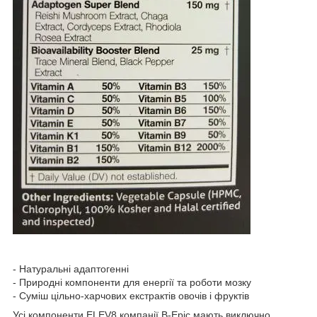
- Натуральні адаптогенні
- Природні компоненти для енергії та роботи мозку
- Суміш цільно-харчових екстрактів овочів і фруктів
Усі компоненти ELEV8 компанії B-Epic мають виключно