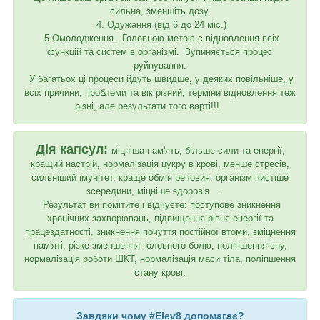
сильна, зменшіть дозу.
4. Одужання (від 6 до 24 міс.)
5.Омолодження. Головною метою є відновлення всіх
функцій та систем в організмі. Зупиняється процес
руйнування.
У багатьох ці процеси йдуть швидше, у деяких повільніше, у
всіх причини, проблеми та вік різний, терміни відновлення теж
різні, але результати того варті!!!
Дія капсул:
міцніша пам'ять, більше сили та енергії,
кращий настрій, нормалізація цукру в крові, менше стресів,
сильніший імунітет, краще обмін речовин, організм чистіше
зсередини, міцніше здоров'я. . ⠀
Результат ви помітите і відчуєте: поступове зникнення
хронічних захворювань, підвищення рівня енергії та
працездатності, зникнення почуття постійної втоми, зміцнення
пам'яті, різке зменшення головного болю, поліпшення сну,
нормалізація роботи ШКТ, нормалізація маси тіла, поліпшення
стану крові.
Завдяки чому #Elev8 допомагає?