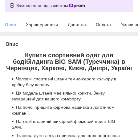
Замовлення під захистом
Опис
Характеристики
Доставка
Оплата
Умови п
Опис
Купити спортивний одяг для
бодібілдинга BIG SAM (Туреччина) в
Чернівцях, Харкові, Києві, Дніпрі, Україні
Чоловічі спортивні штани темно-серого кольору в
дрібну білу клітину.
Ця модель штанів має вільної крихти. Знизу
захаращені для вашого комфорту.
На поясі пришита фірмова нашивка з логотипом
компанії.
На лівій штаниній шикарний фірмовий принт BIG
SAM.
Тканина дуже легка і приємна для щоденного носа.