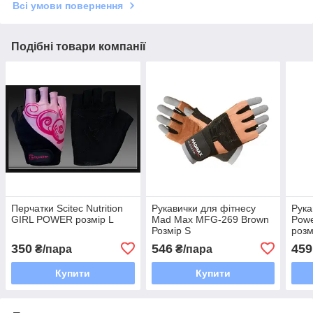
Всі умови повернення
Подібні товари компанії
Перчатки Scitec Nutrition
Рукавички для фітнесу
Рука
GIRL POWER розмір L
Mad Max MFG-269 Brown
Powe
Розмір S
розм
350
546
459
₴/пара
₴/пара
Купити
Купити