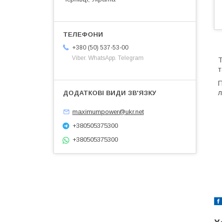
+380 (50) 537-53-00
Viber. WhatsApp. Telegram
т
П
л
maximumpower@ukr.net
+380505375300
+380505375300