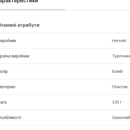
арактеристики
Основні атрибути
иробник
Herevin
раїна виробник
Туреччи
олір
Білий
атеріал
Пластик
ага
130 г
собливості
Захисний