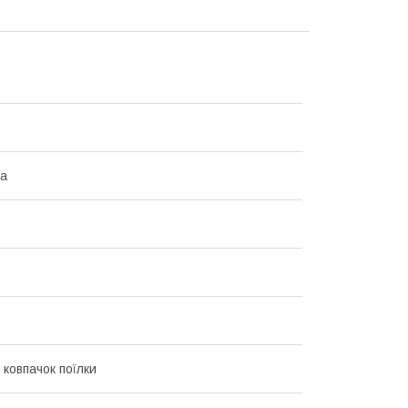
на
 ковпачок поїлки