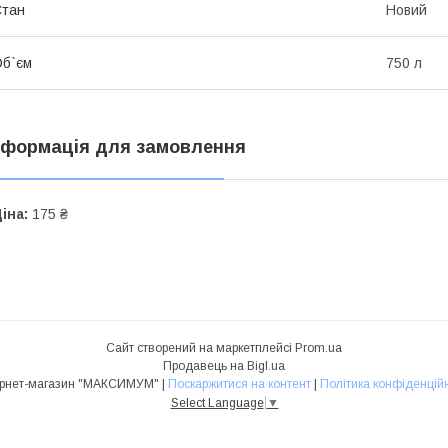
Стан
Новий
б`єм
750 л
нформація для замовлення
іна:
175 ₴
Сайт створений на маркетплейсі
Prom.ua
Продавець на Bigl.ua
Інтернет-магазин "МАКСИМУМ" |
Поскаржитися на контент
|
Політика конфіденційн
Select Language
▼