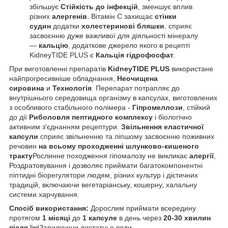
збільшує
Стійкість до інфекцій
, зменшує вплив
різних
алергенів
. Вітамін С захищає
стінки
судин
додатки
холестеринові бляшки
, сприяє
засвоєнню дуже важливої для діяльності мінералу
—
кальцію
, додаткове джерело якого в рецепті
KidneyTIDE PLUS є
Кальція гідрофосфат
.
При виготовленні препаратів
KidneyTIDE PLUS
використане
найпрогресивніше обладнання,
Неочищена
сировина
и
Технологія
. Перепарат потрапляє до
внутрішнього середовища організму в капсулах, виготовлених
з особливого стабільного полімера -
Гіпромеллози
, стійкий
до дії
Риболовля пептидного комплексу
і біологічно
активним з'єднанням рецептури.
Звільнення еластичної
капсули
сприяє звільненню та ліпшому засвоєнню поживних
речовин
на всьому проходженні шлунково-кишеного
тракту
Рослинне походження гіпомалозу не викликає
алергії
,
Роздратовування і дозволяє приймати багатокомпонентні
піптидні біорегулятори людям, різних культур і дієтичних
традицій, включаючи вегетаріанську, кошерну, халальну
системи харчування.
Спосіб використання:
Дорослим приймати всередину
протягом
1 місяці
до
1 капсуле
в день через
20-30 хвилин
після їжі
Запилюючи достатньо води.