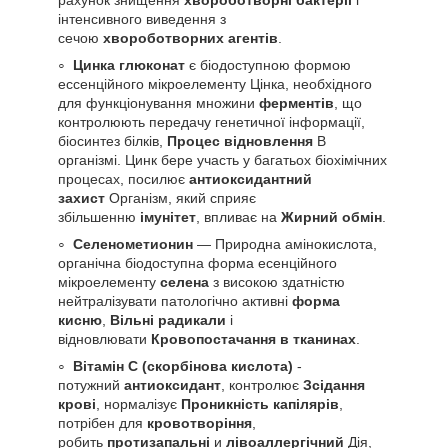
інтенсивного виведення з
сечою
хвороботворних агентів
.
Цинка глюконат
є біодоступною формою
ессенційного мікроелементу Цінка, необхідного
для функціонування множини
ферментів
, що
контролюють передачу генетичної інформації,
біосинтез білків,
Процес відновлення
В
організмі. Цинк бере участь у багатьох біохімічних
процесах, посилює
антиоксидантний
захист
Організм, який сприяє
збільшенню
імунітет
, впливає на
Жирний обмін
.
Селенометионин
— Природна амінокислота,
органічна біодоступна форма есенційного
мікроелементу
селена
з високою здатністю
нейтралізувати патологічно активні
форма
кисню
,
Вільні радикали
і
відновлювати
Кровопостачання в тканинах
.
Вітамін С (скорбінова кислота)
-
потужний
антиоксидант
, контролює
Зсідання
крові
, нормалізує
Проникність капілярів
,
потрібен для
кровотворіння
,
робить
протизапальні
и
лівоаллергічний
Дія,