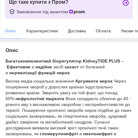
Що таке купити з Пром?
Замовлення під захистом
Опис
Характеристики
Доставка
Оплата
Умови п
Опис
Багатокомпонентний біорегулятор KidneyTIDE PLUS
–
Ефективне
и
надійне
засіб
захист
от болезней
и
нормалізації функцій нирок
.
Висока медіа-соціальна значення
Аргументи нирок
Через
поширення хвороб у дорослих країнах індустріально
розвинені країни. Зверніть увагу на той факт, що понад
60%
нефрологічні пацієнти
Вони складають обличчя до 40 -
річного віку з виснажливою хворобою і несприйнятливістю до
терапії. Поширення хронічної хвороби нирок подібне до таких
соціальних захворювань, як гіпертонічна хвороба, цукровий
діабет, ожиріння та метаболічний синдром. Сучасні
дослідження виявили високий зріст хронічної течії таких
захворювань, як
гломерулонефріт
и
пиелонефрит
в