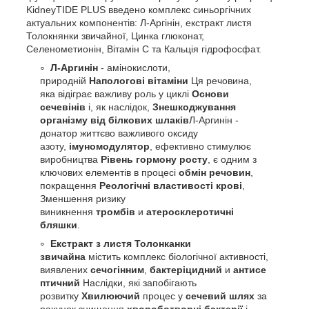
KidneyTIDE PLUS введено комплекс синьоргічних
актуальних компонентів: Л-Аргінін, екстракт листя
Толокнянки звичайної, Цинка глюконат,
Селенометионін, Вітамін С та Кальція гідрофосфат.
Л-Аргинін
- амінокислоти,
природній
Напологові вітаміни
Ця речовина,
яка відіграє важливу роль у циклі
Основи
сечевінів
і, як наслідок,
Знешкоджування
організму від білкових шлаків
Л-Аргинін -
донатор життєво важливого оксиду
азоту,
імуномодулятор
, ефективно стимулює
виробництва
Рівень гормону росту
, є одним з
ключових елементів в процесі
обмін речовин
,
покращення
Реологічні властивості крові
,
Зменшення ризику
виникнення
тромбів
и
атеросклеротичні
бляшки
.
Екстракт з листя Толонканки
звичайна
містить комплекс біологічної активності,
виявлених
сечогінним
,
бактеріцидний
и
антисе
птичний
Наслідки, які запобігають
розвитку
Хвилюючий
процес у
сечевий шлях
за
рахунок знищення
хвороботворні бактерії
і