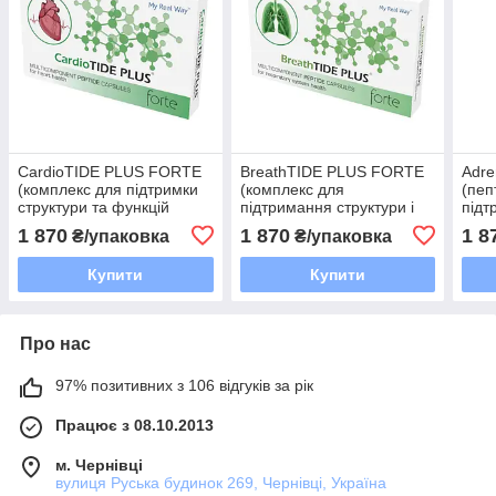
CardioTIDE PLUS FORTE
BreathTIDE PLUS FORTE
Adr
(комплекс для підтримки
(комплекс для
(пеп
структури та функцій
підтримання структури і
підт
серця)
функцій органів дихання)
функ
1 870
1 870
1 8
₴/упаковка
₴/упаковка
зало
Купити
Купити
Про нас
97% позитивних з 106 відгуків за рік
Працює з 08.10.2013
м. Чернівці
вулиця Руська будинок 269, Чернівці, Україна