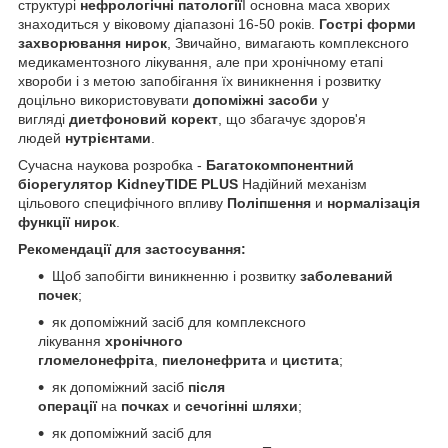
структурі
нефрологічні патології
І основна маса хворих
знаходиться у віковому діапазоні 16-50 років.
Гострі форми
захворювання нирок
, Звичайно, вимагають комплексного
медикаментозного лікування, але при хронічному етапі
хвороби і з метою запобігання їх виникнення і розвитку
доцільно використовувати
допоміжні засоби
у
вигляді
диетфоновий корект
, що збагачує здоров'я
людей
нутрієнтами
.
Сучасна наукова розробка -
Багатокомпонентний
біорегулятор KidneyTIDE PLUS
Надійний механізм
цільового специфічного впливу
Поліпшення
и
нормалізація
функції нирок
.
Рекомендації для застосування:
Щоб запобігти виникненню і розвитку
заболеваний
почек
;
як допоміжний засіб для комплексного
лікування
хронічного
гломелонефріта
,
пиелонефрита
и
цистита
;
як допоміжний засіб
після
операції
на
почках
и
сечогінні шляхи
;
як допоміжний засіб для