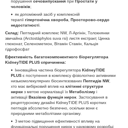
порушення
сечовипускання
при
Простати у
чоловіків
;
як допоміжний засіб у комплексній
терапії
гіпертонічна хвороба
,
Просторово-сердо
недостатності
.
Склад:
Пептидний комплекс NW, Л-Аргінін, Толокнянки
звичайна (Arctostáphylos suva rsi) листя екстракт, Цинка
глюконат, Селенометион, Вітамін Стамін, Кальція
гідрофосфат
Ефективність багатокомпонентного біорегулятора
KidneyTIDE PLUS спричинена:
Інноваційна частина біорегулятора
KidneyTIDE
PLUS
є поступення в комплексу фізіологічно активними
низькомолекулярних біосинтезованих
Пептидів NW
,
хто має вибірковий вплив на
клітинні структури
нирки
з метою нормалізації їх
Метаболізму
і
активації
Вказівна функція нирок
. Застосування в
рецептурсному дизайні KidneyTIDE PLUS коротких
пептидів абсолютно безпечно, оскільки вони є
природними метаболітами організму.
З метою підвищення ефективності впливу на
функціональні порушення нирок у науковому розробці